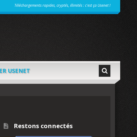
Téléchargements rapides, cryptés, illimités : c'est ça Usenet !
ER USENET
Restons connectés