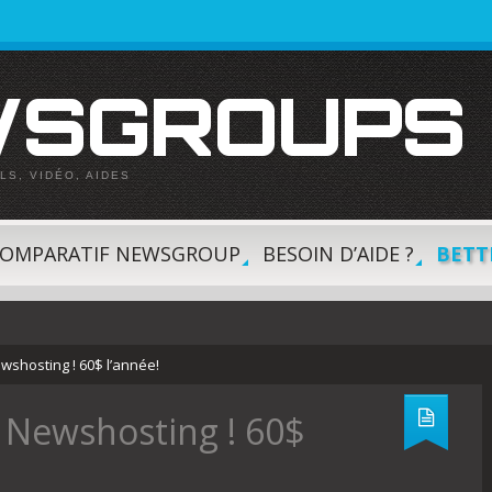
EWSGROUPS
LS, VIDÉO, AIDES
OMPARATIF NEWSGROUP
BESOIN D’AIDE ?
BETT
»
»
wshosting ! 60$ l’année!
 Newshosting ! 60$