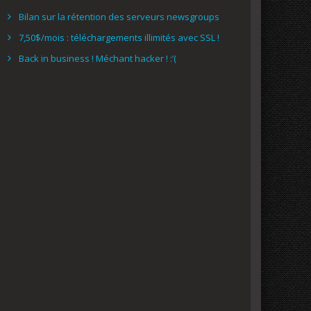
Bilan sur la rétention des serveurs newsgroups
7,50$/mois : téléchargements illimités avec SSL !
Back in business ! Méchant hacker ! :’(