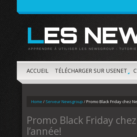
LES N
APPRENDRE À UTILISER LES NEWSGROUP : TUTORIE
ACCUEIL
TÉLÉCHARGER SUR USENET
C
»
Home
/
Serveur Newsgroup
/
Promo Black Friday chez Ne
Promo Black Friday chez
l’année!