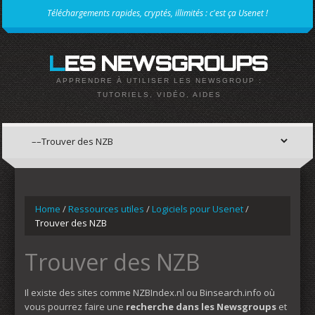
Téléchargements rapides, cryptés, illimités : c'est ça Usenet !
LES NEWSGROUPS
APPRENDRE À UTILISER LES NEWSGROUP :
TUTORIELS, VIDÉO, AIDES
Home
/
Ressources utiles
/
Logiciels pour Usenet
/
Trouver des NZB
Trouver des NZB
Il existe des sites comme NZBIndex.nl ou Binsearch.info où
vous pourrez faire une
recherche dans les Newsgroups
et