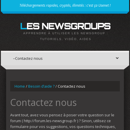
Téléchargements rapides, cryptés, illimités : c'est ça Usenet !
LES NEWSGROUPS
APPRENDRE À UTILISER LES NEWSGROUP :
TUTORIELS, VIDÉO, AIDES
Home
/
Besoin d’aide ?
/
Contactez nous
Contactez nous
Avant tout, avez vous pensez à poser votre question sur le
forum ( http://forum.les-newsgroup.fr ) ? Sinon, utilisez ce
formulaire pour vos suggestions, vos questions techniques,