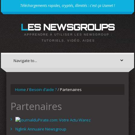
Téléchargements rapides, cryptés, illimités : c'est ça Usenet !
LES NEWSGROUPS
APPRENDRE À UTILISER LES NEWSGROUP :
TUTORIELS, VIDÉO, AIDES
Home
/
Besoin d’aide ?
/
Partenaires
Partenaires
Nglink Annuaire Newsgroup