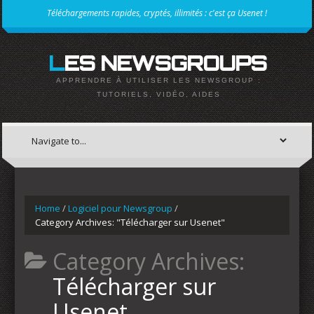
Téléchargements rapides, cryptés, illimités : c'est ça Usenet !
LES NEWSGROUPS
APPRENDRE À UTILISER LES NEWSGROUP :
TUTORIELS, VIDÉO, AIDES
Home
/
Logiciel pour Newsgroup
/
Category Archives: "Télécharger sur Usenet"
Category Archives:
Télécharger sur
Usenet