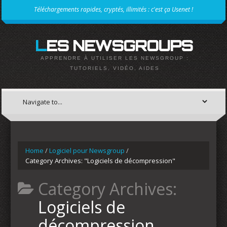
Téléchargements rapides, cryptés, illimités : c'est ça Usenet !
LES NEWSGROUPS
APPRENDRE À UTILISER LES NEWSGROUP :
TUTORIELS, VIDÉO, AIDES
Home
/
Logiciel pour Newsgroup
/
Category Archives: "Logiciels de décompression"
Category Archives:
Logiciels de
décompression