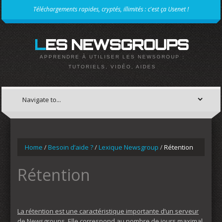
Téléchargements rapides, cryptés, illimités : c'est ça Usenet !
LES NEWSGROUPS
APPRENDRE À UTILISER LES NEWSGROUP :
TUTORIELS, VIDÉO, AIDES
Home
/
Besoin d’aide ?
/
Lexique Newsgroup
/
Rétention
Rétention
La rétention est une caractéristique importante d’un serveur
de Newsgroups
. Elle correspond au nombre de jours maximal