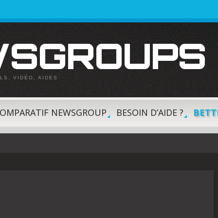
EWSGROUPS
LS, VIDÉO, AIDES
OMPARATIF NEWSGROUP
BESOIN D’AIDE ?
BETT
»
»