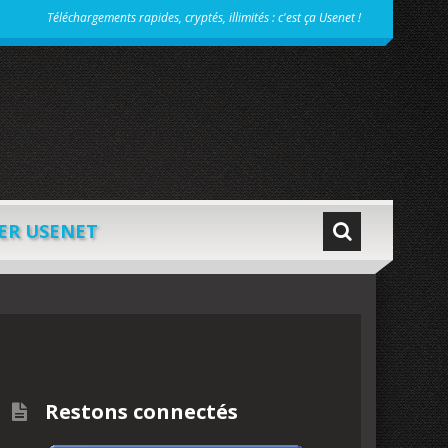
Téléchargements rapides, cryptés, illimités : c'est ça Usenet !
ER USENET
Restons connectés