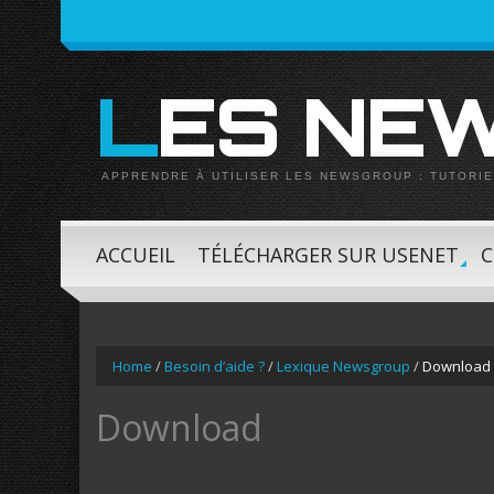
LES N
APPRENDRE À UTILISER LES NEWSGROUP : TUTORIE
ACCUEIL
TÉLÉCHARGER SUR USENET
C
»
Home
/
Besoin d’aide ?
/
Lexique Newsgroup
/
Download
Download